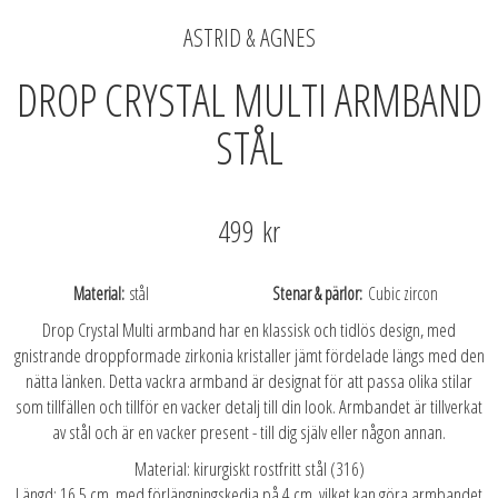
ASTRID & AGNES
DROP CRYSTAL MULTI ARMBAND
STÅL
499 kr
Material
stål
Stenar & pärlor
Cubic zircon
Drop Crystal Multi armband har en klassisk och tidlös design, med
gnistrande droppformade zirkonia kristaller jämt fördelade längs med den
nätta länken. Detta vackra armband är designat för att passa olika stilar
som tillfällen och tillför en vacker detalj till din look. Armbandet är tillverkat
av stål och är en vacker present - till dig själv eller någon annan.
Material: kirurgiskt rostfritt stål (316)
Längd: 16,5 cm, med förlängningskedja på 4 cm, vilket kan göra armbandet