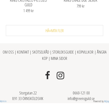
RING CRISTALLO PICCOLO
RING OVALE DUE SILVER
GULD
799 kr
1 499 kr
HÃ¤MTA FLER
OM OSS
|
KONTAKT
|
SKÖTSELRÅD
|
STORLEKSGUIDE
|
KÖPVILLKOR
|
ÅNGRA
KÖP
|
MINA SIDOR
Storgatan 22
0660-121 00
891 33 ÖRNSKÖLDSVIK
info@greensguld.se
Admin
Powered by
Adjoy