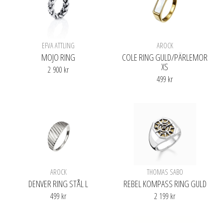
EFVA ATTLING
AROCK
MOJO RING
COLE RING GULD/PÄRLEMOR
XS
2 900 kr
499 kr
Finns i olika varianter
AROCK
THOMAS SABO
DENVER RING STÅL L
REBEL KOMPASS RING GULD
499 kr
2 199 kr