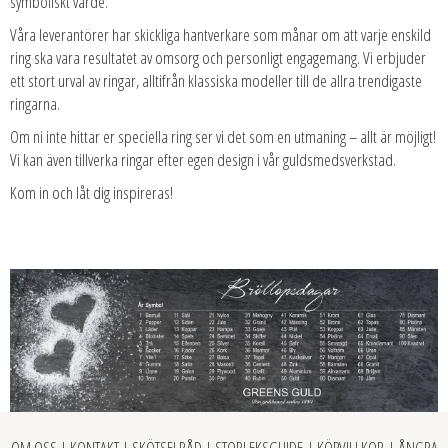
symboliskt värde.
Våra leverantörer har skickliga hantverkare som månar om att varje enskild
ring ska vara resultatet av omsorg och personligt engagemang. Vi erbjuder
ett stort urval av ringar, alltifrån klassiska modeller till de allra trendigaste
ringarna.
Om ni inte hittar er speciella ring ser vi det som en utmaning – allt är möjligt!
Vi kan även tillverka ringar efter egen design i vår guldsmedsverkstad.
Kom in och låt dig inspireras!
OM OSS
|
KONTAKT
|
SKÖTSELRÅD
|
STORLEKSGUIDE
|
KÖPVILLKOR
|
ÅNGRA